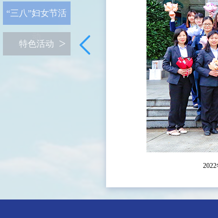
“三八”妇女节活
动
特色活动
20