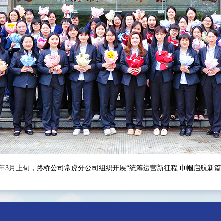
22年3月上旬，路桥公司常虎分公司组织开展“统筹运营新征程 巾帼启航新