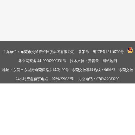
主办单位：东莞市交通投资控股集团有限公司
备案号：粤ICP备18116729号
粤公网安备 44190002000331号
技术支持：开普云
网站地图
地址：东莞市东城街道莞樟路东城段199号 东莞交控客服热线：960163 东莞交控
24小时应急值班电话：0769-22083251 办公电话：0769-22083200